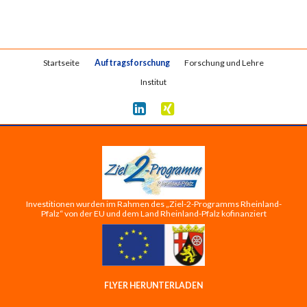
Navigation
Startseite
Auftragsforschung
Forschung und Lehre
überspringen
Institut
Investitionen wurden im Rahmen des „Ziel-2-Programms Rheinland-
Pfalz“ von der EU und dem Land Rheinland-Pfalz kofinanziert
FLYER HERUNTERLADEN